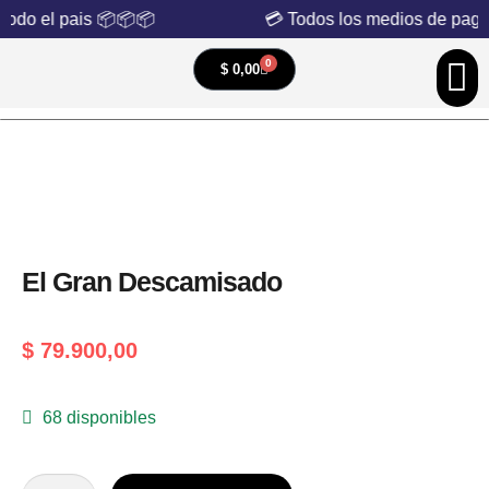
todo el pais 📦📦📦
💳 Todos los medios de pago
0
$
0,00
El Gran Descamisado
$
79.900,00
68 disponibles