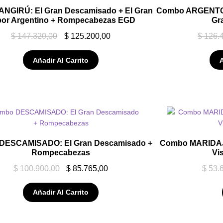
NGIRÚ: El Gran Descamisado + El Gran
Combo ARGENTO: 
or Argentino + Rompecabezas EGD
Gr
$
147.320,00
$
125.200,00
$
126.
Añadir Al Carrito
A
DESCAMISADO: El Gran Descamisado +
Combo MARIDAJE
Rompecabezas
Vi
$
100.900,00
$
85.765,00
$
53.
Añadir Al Carrito