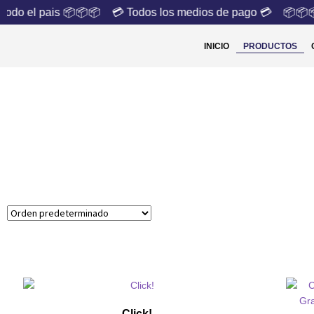
odo el pais 📦📦📦
💳 Todos los medios de pago 💳
📦📦📦 
INICIO
PRODUCTOS
Click!