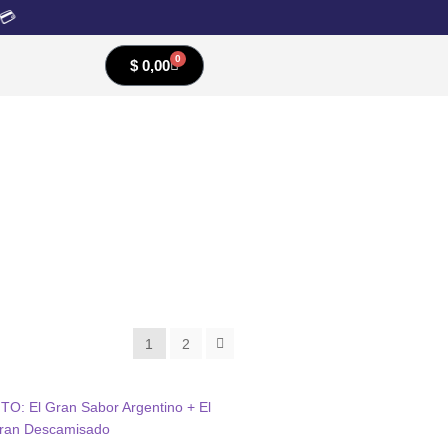

0
$
0,00
1
2