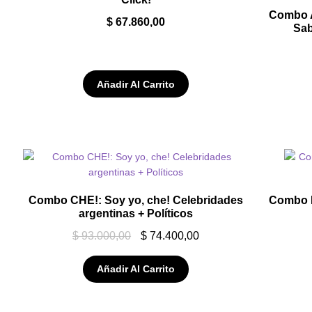
Combo A
$
67.860,00
Sab
Añadir Al Carrito
Combo CHE!: Soy yo, che! Celebridades
Combo 
argentinas + Políticos
$
93.000,00
$
74.400,00
Añadir Al Carrito