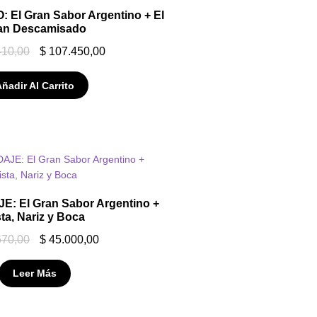
El Gran Sabor Argentino + El
an Descamisado
410,00
$
107.450,00
ñadir Al Carrito
: El Gran Sabor Argentino +
sta, Nariz y Boca
670,00
$
45.000,00
Leer Más