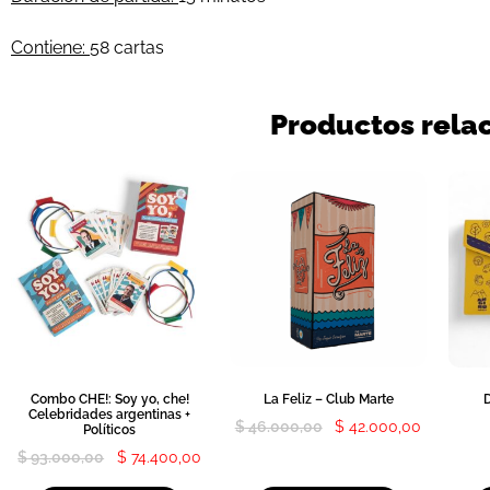
Contiene:
58 cartas
Productos rela
Combo CHE!: Soy yo, che!
La Feliz – Club Marte
Celebridades argentinas +
$
46.000,00
$
42.000,00
Políticos
$
93.000,00
$
74.400,00