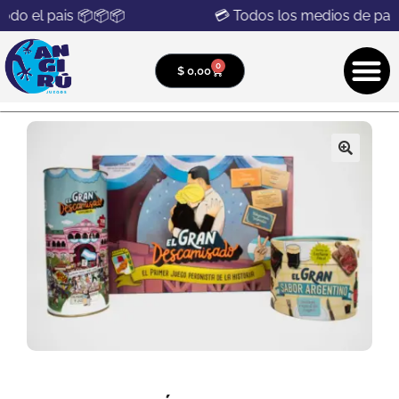
do el pais 📦📦📦
💳 Todos los medios de pago
0
$
0,00
🔍