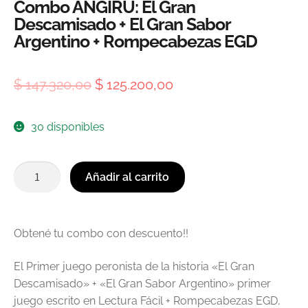
Combo ANGIRÚ: El Gran
Descamisado + El Gran Sabor
Argentino + Rompecabezas EGD
$
147.320,00
$
125.200,00
30 disponibles
Añadir al carrito
Obtené tu combo con descuento!!
El Primer juego peronista de la historia «El Gran
Descamisado» + «El Gran Sabor Argentino» primer
juego escrito en Lectura Fácil + Rompecabezas EGD,