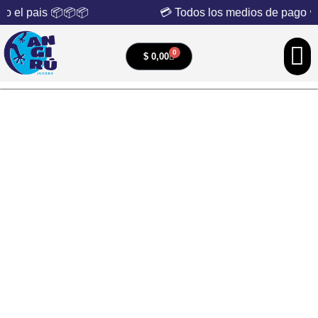
o el pais 📦📦📦
💳 Todos los medios de pago 💳
0
$
0,00