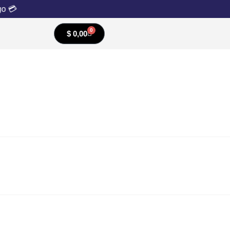
o 💳
0
$
0,00