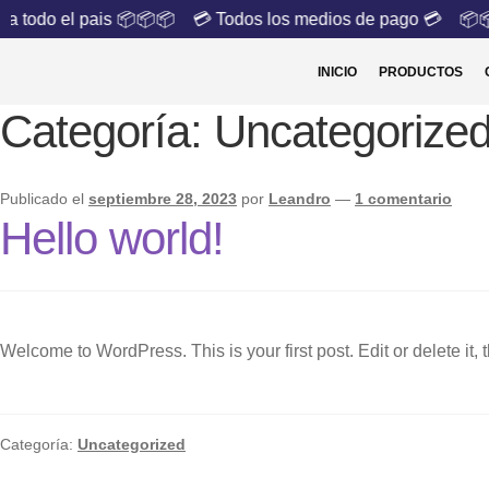
a todo el pais 📦📦📦
💳 Todos los medios de pago 💳
📦📦
INICIO
PRODUCTOS
Categoría:
Uncategorize
Publicado el
septiembre 28, 2023
por
Leandro
—
1 comentario
Hello world!
Welcome to WordPress. This is your first post. Edit or delete it, t
Categoría:
Uncategorized