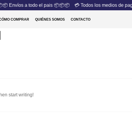
📦 Envíos a todo el pais 📦📦📦
💳 Todos los medios de pag
CÓMO COMPRAR
QUIÉNES SOMOS
CONTACTO
d
hen start writing!